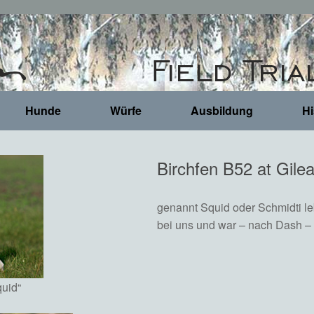
Hunde
Würfe
Ausbildung
Hi
Birchfen B52 at Gile
genannt Squid oder Schmidti l
bei uns und war – nach Dash –
uid“