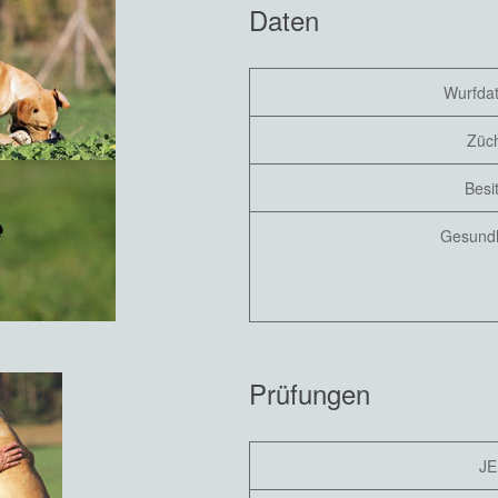
Daten
Wurfda
Züch
Besi
Gesundh
Prüfungen
JE