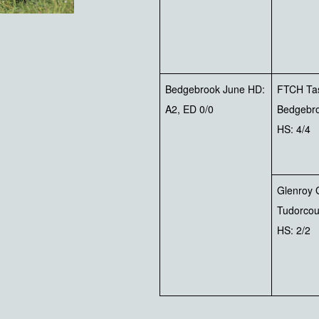
Bedgebrook June HD:
FTCH Tas
A2, ED 0/0
Bedgebr
HS: 4/4
Glenroy G
Tudorcou
HS: 2/2