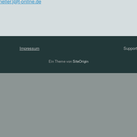
eller.j@t-online.de
Impressum
Suppor
Ein Theme von
SiteOrigin