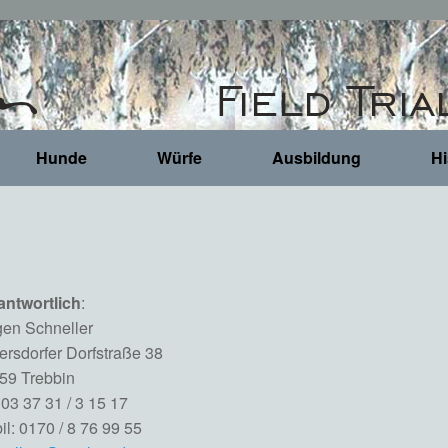
Hunde
Würfe
Ausbildung
Hi
antwortlich
:
gen Schneller
ersdorfer Dorfstraße 38
59 Trebbin
 03 37 31 / 3 15 17
l: 0170 / 8 76 99 55