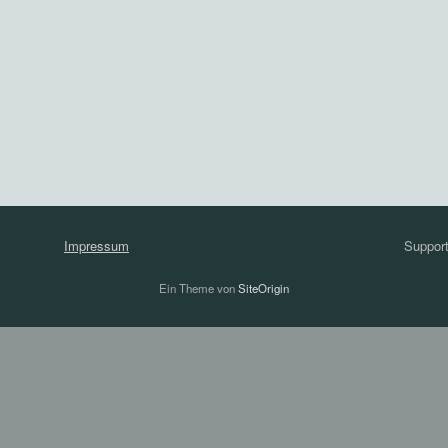
Impressum
Suppor
Ein Theme von
SiteOrigin